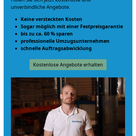
unverbindliche Angebote.
Keine versteckten Kosten
Sogar möglich mit einer Festpreisgarantie
bis zu ca. 60 % sparen
professionelle Umzugsunternehmen
schnelle Auftragsabwicklung
Kostenlose Angebote erhalten