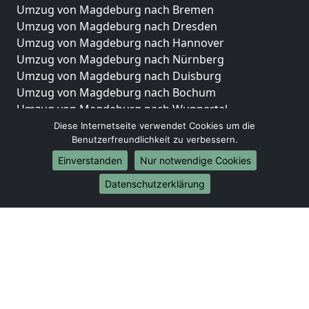
Umzug von Magdeburg nach Bremen
Umzug von Magdeburg nach Dresden
Umzug von Magdeburg nach Hannover
Umzug von Magdeburg nach Nürnberg
Umzug von Magdeburg nach Duisburg
Umzug von Magdeburg nach Bochum
Umzug von Magdeburg nach Wuppertal
Umzug von Magdeburg nach Bielefeld
Diese Internetseite verwendet Cookies um die
Benutzerfreundlichkeit zu verbessern.
Umzug von Magdeburg nach Bonn
Umzug von Magdeburg nach Münster
Einverstanden
Nur notwendige Cookies
Internationale-Umzüge
Datenschutzerklärung
Umzug von Magdeburg nach Brasilien
Umzug von Magdeburg nach Brunei Darussalam
Umzug von Magdeburg nach Burkina Faso
Umzug von Magdeburg nach Burundi
Umzug von Magdeburg nach Chile
Umzug von Magdeburg nach China
Umzug von Magdeburg nach Cookinseln