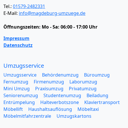
Tel.:
01579-2482331
E-Mail:
info@magdeburg-umzuege.de
Öffnungszeiten:
Mo - Sa: 06:00 - 17:00 Uhr
Impressum
Datenschutz
Umzugsservice
Umzugsservice
Behördenumzug
Büroumzug
Fernumzug
Firmenumzug
Laborumzug
Mini Umzug
Praxisumzug
Privatumzug
Seniorenumzug
Studentenumzug
Beiladung
Entrümpelung
Halteverbotszone
Klaviertransport
Möbellift
Haushaltsauflösung
Möbeltaxi
Möbelmitfahrzentrale
Umzugskartons