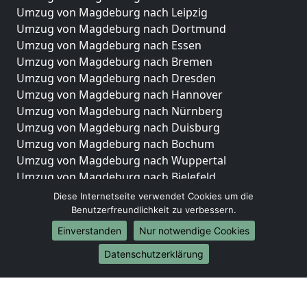
Umzug von Magdeburg nach Leipzig
Umzug von Magdeburg nach Dortmund
Umzug von Magdeburg nach Essen
Umzug von Magdeburg nach Bremen
Umzug von Magdeburg nach Dresden
Umzug von Magdeburg nach Hannover
Umzug von Magdeburg nach Nürnberg
Umzug von Magdeburg nach Duisburg
Umzug von Magdeburg nach Bochum
Umzug von Magdeburg nach Wuppertal
Umzug von Magdeburg nach Bielefeld
Umzug von Magdeburg nach Bonn
Diese Internetseite verwendet Cookies um die
Umzug von Magdeburg nach Münster
Benutzerfreundlichkeit zu verbessern.
Einverstanden
Nur notwendige Cookies
Internationale-Umzüge
Datenschutzerklärung
Umzug von Magdeburg nach Brasilien
Umzug von Magdeburg nach Brunei Darussalam
Umzug von Magdeburg nach Burkina Faso