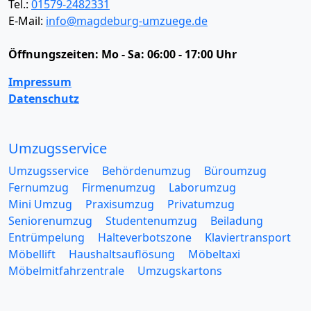
Tel.:
01579-2482331
E-Mail:
info@magdeburg-umzuege.de
Öffnungszeiten:
Mo - Sa: 06:00 - 17:00 Uhr
Impressum
Datenschutz
Umzugsservice
Umzugsservice
Behördenumzug
Büroumzug
Fernumzug
Firmenumzug
Laborumzug
Mini Umzug
Praxisumzug
Privatumzug
Seniorenumzug
Studentenumzug
Beiladung
Entrümpelung
Halteverbotszone
Klaviertransport
Möbellift
Haushaltsauflösung
Möbeltaxi
Möbelmitfahrzentrale
Umzugskartons