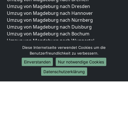
Umzug von Magdeburg nach Dresden
Umzug von Magdeburg nach Hannover
Umzug von Magdeburg nach Nürnberg
Umzug von Magdeburg nach Duisburg
Umzug von Magdeburg nach Bochum
Umzug von Magdeburg nach Wuppertal
Umzug von Magdeburg nach Bielefeld
Diese Internetseite verwendet Cookies um die
Benutzerfreundlichkeit zu verbessern.
Umzug von Magdeburg nach Bonn
Umzug von Magdeburg nach Münster
Einverstanden
Nur notwendige Cookies
Internationale-Umzüge
Datenschutzerklärung
Umzug von Magdeburg nach Brasilien
Umzug von Magdeburg nach Brunei Darussalam
Umzug von Magdeburg nach Burkina Faso
Umzug von Magdeburg nach Burundi
Umzug von Magdeburg nach Chile
Umzug von Magdeburg nach China
Umzug von Magdeburg nach Cookinseln