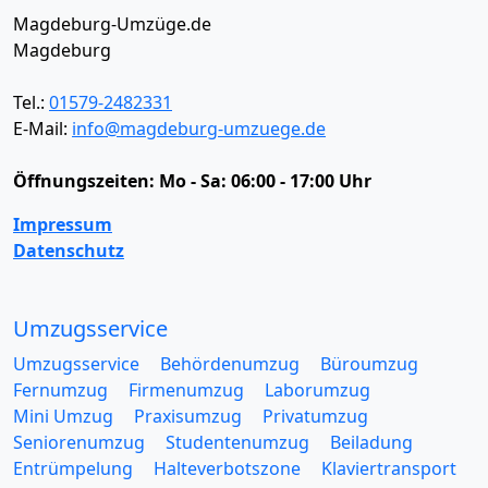
Magdeburg-Umzüge.de
Magdeburg
Tel.:
01579-2482331
E-Mail:
info@magdeburg-umzuege.de
Öffnungszeiten:
Mo - Sa: 06:00 - 17:00 Uhr
Impressum
Datenschutz
Umzugsservice
Umzugsservice
Behördenumzug
Büroumzug
Fernumzug
Firmenumzug
Laborumzug
Mini Umzug
Praxisumzug
Privatumzug
Seniorenumzug
Studentenumzug
Beiladung
Entrümpelung
Halteverbotszone
Klaviertransport