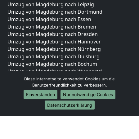
Umzug von Magdeburg nach Leipzig
Umzug von Magdeburg nach Dortmund
Umzug von Magdeburg nach Essen
Umzug von Magdeburg nach Bremen
Umzug von Magdeburg nach Dresden
Umzug von Magdeburg nach Hannover
Umzug von Magdeburg nach Nürnberg
Umzug von Magdeburg nach Duisburg
Umzug von Magdeburg nach Bochum
Umzug von Magdeburg nach Wuppertal
Umzug von Magdeburg nach Bielefeld
Diese Internetseite verwendet Cookies um die
Benutzerfreundlichkeit zu verbessern.
Umzug von Magdeburg nach Bonn
Umzug von Magdeburg nach Münster
Einverstanden
Nur notwendige Cookies
Internationale-Umzüge
Datenschutzerklärung
Umzug von Magdeburg nach Brasilien
Umzug von Magdeburg nach Brunei Darussalam
Umzug von Magdeburg nach Burkina Faso
Umzug von Magdeburg nach Burundi