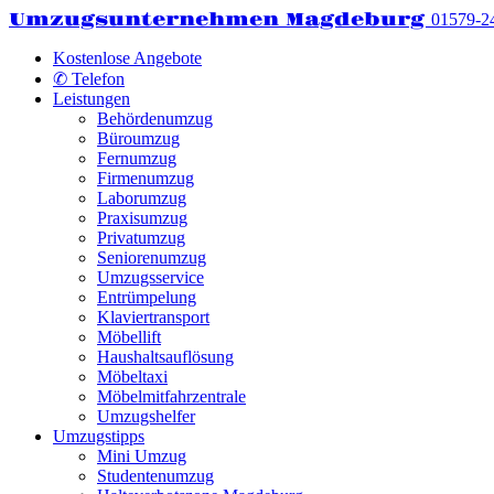
Umzugsunternehmen Magdeburg
01579-2
Kostenlose Angebote
✆ Telefon
Leistungen
Behördenumzug
Büroumzug
Fernumzug
Firmenumzug
Laborumzug
Praxisumzug
Privatumzug
Seniorenumzug
Umzugsservice
Entrümpelung
Klaviertransport
Möbellift
Haushaltsauflösung
Möbeltaxi
Möbelmitfahrzentrale
Umzugshelfer
Umzugstipps
Mini Umzug
Studentenumzug