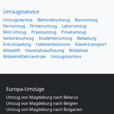
Umzugsservice
Umzugsservice
Behördenumzug
Büroumzug
Fernumzug
Firmenumzug
Laborumzug
Mini Umzug
Praxisumzug
Privatumzug
Seniorenumzug
Studentenumzug
Beiladung
Entrümpelung
Halteverbotszone
Klaviertransport
Möbellift
Haushaltsauflösung
Möbeltaxi
Möbelmitfahrzentrale
Umzugskartons
Europa-Umzüge
Umzug von Magdeburg nach Belarus
Umzug von Magdeburg nach Belgien
Umzug von Magdeburg nach Bulgarien