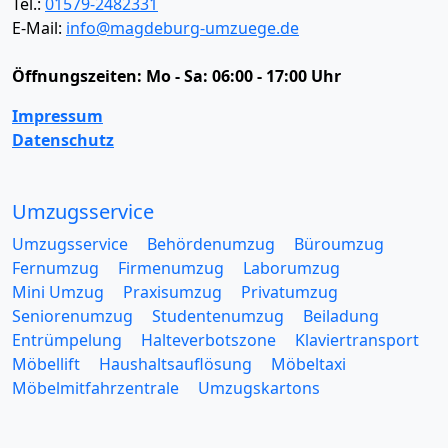
Tel.:
01579-2482331
E-Mail:
info@magdeburg-umzuege.de
Öffnungszeiten:
Mo - Sa: 06:00 - 17:00 Uhr
Impressum
Datenschutz
Umzugsservice
Umzugsservice
Behördenumzug
Büroumzug
Fernumzug
Firmenumzug
Laborumzug
Mini Umzug
Praxisumzug
Privatumzug
Seniorenumzug
Studentenumzug
Beiladung
Entrümpelung
Halteverbotszone
Klaviertransport
Möbellift
Haushaltsauflösung
Möbeltaxi
Möbelmitfahrzentrale
Umzugskartons