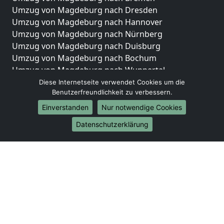
Umzug von Magdeburg nach Dresden
Umzug von Magdeburg nach Hannover
Umzug von Magdeburg nach Nürnberg
Umzug von Magdeburg nach Duisburg
Umzug von Magdeburg nach Bochum
Umzug von Magdeburg nach Wuppertal
Umzug von Magdeburg nach Bielefeld
Diese Internetseite verwendet Cookies um die
Benutzerfreundlichkeit zu verbessern.
Umzug von Magdeburg nach Bonn
Umzug von Magdeburg nach Münster
Einverstanden
Nur notwendige Cookies
Internationale-Umzüge
Datenschutzerklärung
Umzug von Magdeburg nach Brasilien
Umzug von Magdeburg nach Brunei Darussalam
Umzug von Magdeburg nach Burkina Faso
Umzug von Magdeburg nach Burundi
Umzug von Magdeburg nach Chile
Umzug von Magdeburg nach China
Umzug von Magdeburg nach Cookinseln