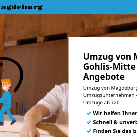
agdeburg
Umzug von 
Gohlis-Mitte
Angebote
Umzug von Magdeburg n
Umzugsunternehmen - 
Umzüge ab 72€
✓
Wir helfen Ihne
✓
Schnell & unverb
✓
Finden Sie das 