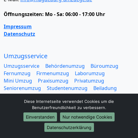
Öffnungszeiten:
Mo - Sa: 06:00 - 17:00 Uhr
Impressum
Datenschutz
Umzugsservice
Umzugsservice
Behördenumzug
Büroumzug
Fernumzug
Firmenumzug
Laborumzug
Mini Umzug
Praxisumzug
Privatumzug
Seniorenumzug
Studentenumzug
Beiladung
Entrümpelung
Halteverbotszone
Klaviertransport
Diese Internetseite verwendet Cookies um die
Möbellift
Haushaltsauflösung
Möbeltaxi
Benutzerfreundlichkeit zu verbessern.
Möbelmitfahrzentrale
Umzugskartons
Einverstanden
Nur notwendige Cookies
Datenschutzerklärung