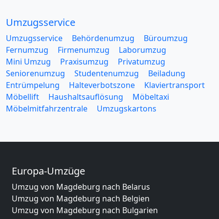
Umzugsservice
Umzugsservice
Behördenumzug
Büroumzug
Fernumzug
Firmenumzug
Laborumzug
Mini Umzug
Praxisumzug
Privatumzug
Seniorenumzug
Studentenumzug
Beiladung
Entrümpelung
Halteverbotszone
Klaviertransport
Möbellift
Haushaltsauflösung
Möbeltaxi
Möbelmitfahrzentrale
Umzugskartons
Europa-Umzüge
Umzug von Magdeburg nach Belarus
Umzug von Magdeburg nach Belgien
Umzug von Magdeburg nach Bulgarien