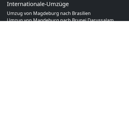
Internationale-Umzüge
Umzug von Magdeburg nach Brasilien
Umzug von Magdeburg nach Brunei Darussalam
Umzug von Magdeburg nach Burkina Faso
Umzug von Magdeburg nach Burundi
Umzug von Magdeburg nach Chile
Umzug von Magdeburg nach China
Umzug von Magdeburg nach Cookinseln
Umzug von Magdeburg nach Costa Rica
Umzug von Magdeburg nach Curaçao
Umzug von Magdeburg nach Demokratische
Republik Kongo
Umzug von Magdeburg nach Dominica
Umzug von Magdeburg nach Dominikanische
Republik
Umzug von Magdeburg nach Dschibuti
Umzug von Magdeburg nach Ecuador
Umzug von Magdeburg nach El Salvador