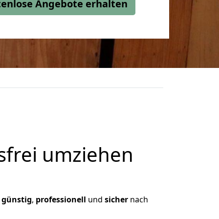
stenlose Angebote erhalten
frei umziehen
,
günstig
,
professionell
und
sicher
nach