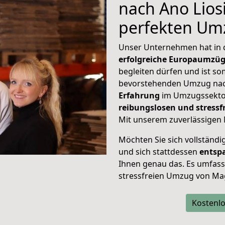
nach Ano Liosi
perfekten Um
Unser Unternehmen hat in
erfolgreiche Europaumzü
begleiten dürfen und ist so
bevorstehenden Umzug nach
Erfahrung
im Umzugssektor
reibungslosen und stres
Mit unserem zuverlässigen 
Möchten Sie sich vollständ
und sich stattdessen
entsp
Ihnen genau das. Es umfasst 
stressfreien Umzug von Ma
Kostenlo