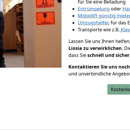
für Sie eine Beiladung
Entrümpelung
oder
Hau
Möbellift günstig miet
Umzugshelfer
, für das
Transporte wie z.B.
Klav
Lassen Sie uns Ihnen helfen
Liosia zu verwirklichen
. D
dass Sie
schnell und sicher
Kontaktieren Sie uns noc
und unverbindliche Angebot
Kostenlo