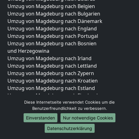
Umzug von Magdeburg nach Belgien
Umzug von Magdeburg nach Bulgarien
Umzug von Magdeburg nach Dänemark
Umzug von Magdeburg nach England
Umzug von Magdeburg nach Portugal
Umzug von Magdeburg nach Bosnien
und Herzegowina
Umzug von Magdeburg nach Irland
Umzug von Magdeburg nach Lettland
Umzug von Magdeburg nach Zypern
Umzug von Magdeburg nach Kroatien
Umzug von Magdeburg nach Estland
Umzug von Magdeburg nach Finnland
Diese Internetseite verwendet Cookies um die
Umzug von Magdeburg nach Frankreich
Benutzerfreundlichkeit zu verbessern.
Umzug von Magdeburg nach Griechenland
Umzug von Magdeburg nach Italien
Einverstanden
Nur notwendige Cookies
Umzug von Magdeburg nach Liechtenstein
Datenschutzerklärung
Umzug von Magdeburg nach Luxemburg