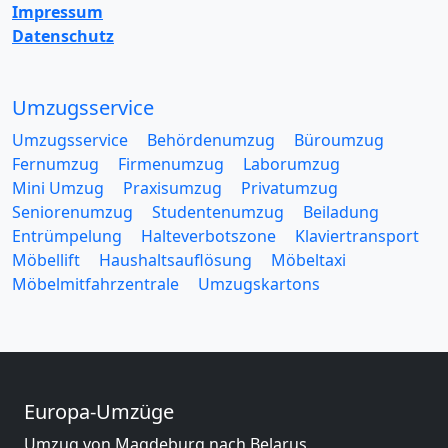
Impressum
Datenschutz
Umzugsservice
Umzugsservice
Behördenumzug
Büroumzug
Fernumzug
Firmenumzug
Laborumzug
Mini Umzug
Praxisumzug
Privatumzug
Seniorenumzug
Studentenumzug
Beiladung
Entrümpelung
Halteverbotszone
Klaviertransport
Möbellift
Haushaltsauflösung
Möbeltaxi
Möbelmitfahrzentrale
Umzugskartons
Europa-Umzüge
Umzug von Magdeburg nach Belarus