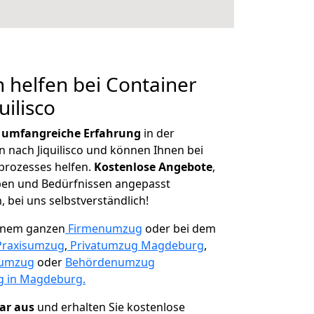
 helfen bei Container
uilisco
r
umfangreiche Erfahrung
in der
nach Jiquilisco und können Ihnen bei
prozesses helfen.
K
ostenlose Angebote
,
ben und Bedürfnissen angepasst
 bei uns selbstverständlich!
einem ganzen
Firmenumzug
oder bei dem
Praxisumzug
,
Privatumzug Magdeburg
,
numzug
oder
Behördenumzug
 in Magdeburg.
lar aus
und erhalten Sie kostenlose