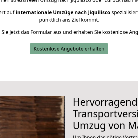
inen stressfreien Umzug nach Jiquilisco oder zurück nach
ert auf
internationale Umzüge nach Jiquilisco
spezialisier
pünktlich ans Ziel kommt.
n Sie jetzt das Formular aus und erhalten Sie kostenlose An
Kostenlose Angebote erhalten
Hervorragend
Transportvers
Umzug von M
Um Ihnen das nötige Vertra