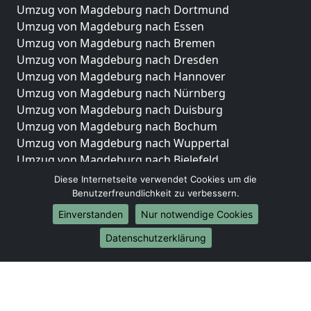
Umzug von Magdeburg nach Dortmund
Umzug von Magdeburg nach Essen
Umzug von Magdeburg nach Bremen
Umzug von Magdeburg nach Dresden
Umzug von Magdeburg nach Hannover
Umzug von Magdeburg nach Nürnberg
Umzug von Magdeburg nach Duisburg
Umzug von Magdeburg nach Bochum
Umzug von Magdeburg nach Wuppertal
Umzug von Magdeburg nach Bielefeld
Umzug von Magdeburg nach Bonn
Diese Internetseite verwendet Cookies um die
Umzug von Magdeburg nach Münster
Benutzerfreundlichkeit zu verbessern.
Einverstanden
Nur notwendige Cookies
Internationale-Umzüge
Datenschutzerklärung
Umzug von Magdeburg nach Brasilien
Umzug von Magdeburg nach Brunei Darussalam
Umzug von Magdeburg nach Burkina Faso
Umzug von Magdeburg nach Burundi
Umzug von Magdeburg nach Chile