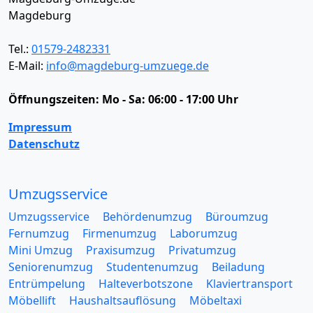
Magdeburg
Tel.:
01579-2482331
E-Mail:
info@magdeburg-umzuege.de
Öffnungszeiten:
Mo - Sa: 06:00 - 17:00 Uhr
Impressum
Datenschutz
Umzugsservice
Umzugsservice
Behördenumzug
Büroumzug
Fernumzug
Firmenumzug
Laborumzug
Mini Umzug
Praxisumzug
Privatumzug
Seniorenumzug
Studentenumzug
Beiladung
Entrümpelung
Halteverbotszone
Klaviertransport
Möbellift
Haushaltsauflösung
Möbeltaxi