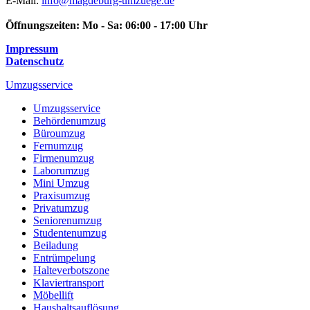
E-Mail:
info@magdeburg-umzuege.de
Öffnungszeiten:
Mo - Sa: 06:00 - 17:00 Uhr
Impressum
Datenschutz
Umzugsservice
Umzugsservice
Behördenumzug
Büroumzug
Fernumzug
Firmenumzug
Laborumzug
Mini Umzug
Praxisumzug
Privatumzug
Seniorenumzug
Studentenumzug
Beiladung
Entrümpelung
Halteverbotszone
Klaviertransport
Möbellift
Haushaltsauflösung