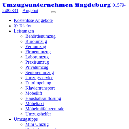
Umzugsunternehmen Magdeburg
01579-
2482331
Angebot
Kostenlose Angebote
✆ Telefon
Leistungen
Behördenumzug
Büroumzug
Fernumzug
Firmenumzug
Laborumzug
Praxisumzug
Privatumzug
Seniorenumzug
Umzugsservice
Entrümpelung
Klaviertransport
Möbellift
Haushaltsauflösung
Möbeltaxi
Möbelmitfahrzentrale
Umzugshelfer
Umzugstipps
Mini Umzug