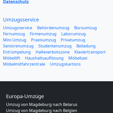
Datenschutz
Umzugsservice
Umzugsservice
Behördenumzug
Büroumzug
Fernumzug
Firmenumzug
Laborumzug
Mini Umzug
Praxisumzug
Privatumzug
Seniorenumzug
Studentenumzug
Beiladung
Entrümpelung
Halteverbotszone
Klaviertransport
Möbellift
Haushaltsauflösung
Möbeltaxi
Möbelmitfahrzentrale
Umzugskartons
Europa-Umzüge
Umzug von Magdeburg nach Belarus
Umzug von Magdeburg nach Belgien