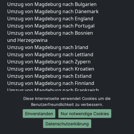
Umzug von Magdeburg nach Bulgarien
Umzug von Magdeburg nach Dänemark
Umzug von Magdeburg nach England
Umzug von Magdeburg nach Portugal
Umzug von Magdeburg nach Bosnien
und Herzegowina
Umzug von Magdeburg nach Irland
Umzug von Magdeburg nach Lettland
Umzug von Magdeburg nach Zypern
Umzug von Magdeburg nach Kroatien
Umzug von Magdeburg nach Estland
Umzug von Magdeburg nach Finnland
Umzug von Magdeburg nach Frankreich
Umzug von Magdeburg nach Griechenland
Diese Internetseite verwendet Cookies um die
Umzug von Magdeburg nach Italien
Benutzerfreundlichkeit zu verbessern.
Umzug von Magdeburg nach Liechtenstein
Einverstanden
Nur notwendige Cookies
Umzug von Magdeburg nach Luxemburg
Datenschutzerklärung
Umzug von Magdeburg nach Niederlande
Umzug von Magdeburg nach Norwegen