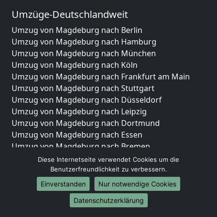
Umzüge-Deutschlandweit
Umzug von Magdeburg nach Berlin
Umzug von Magdeburg nach Hamburg
Umzug von Magdeburg nach München
Umzug von Magdeburg nach Köln
Umzug von Magdeburg nach Frankfurt am Main
Umzug von Magdeburg nach Stuttgart
Umzug von Magdeburg nach Düsseldorf
Umzug von Magdeburg nach Leipzig
Umzug von Magdeburg nach Dortmund
Umzug von Magdeburg nach Essen
Umzug von Magdeburg nach Bremen
Umzug von Magdeburg nach Dresden
Diese Internetseite verwendet Cookies um die
Umzug von Magdeburg nach Hannover
Benutzerfreundlichkeit zu verbessern.
Umzug von Magdeburg nach Nürnberg
Einverstanden
Nur notwendige Cookies
Umzug von Magdeburg nach Duisburg
Datenschutzerklärung
Umzug von Magdeburg nach Bochum
Umzug von Magdeburg nach Wuppertal