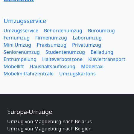
Umzugsservice
Umzugsservice
Behördenumzug
Büroumzug
Fernumzug
Firmenumzug
Laborumzug
Mini Umzug
Praxisumzug
Privatumzug
Seniorenumzug
Studentenumzug
Beiladung
Entrümpelung
Halteverbotszone
Klaviertransport
Möbellift
Haushaltsauflösung
Möbeltaxi
Möbelmitfahrzentrale
Umzugskartons
Europa-Umzüge
Umzug von Magdeburg nach Belarus
Umzug von Magdeburg nach Belgien