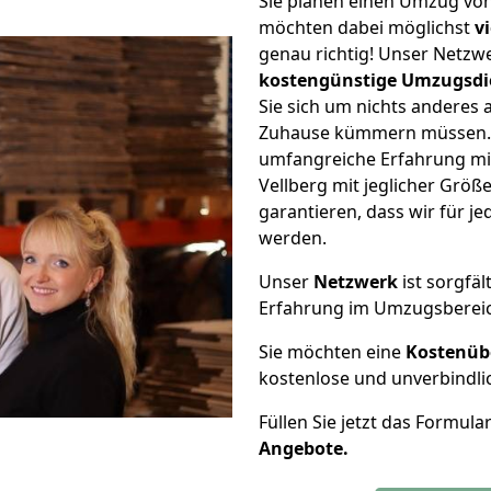
Sie planen einen Umzug vo
möchten dabei möglichst
v
genau richtig! Unser Netzw
kostengünstige Umzugsdi
Sie sich um nichts anderes 
Zuhause kümmern müssen. W
umfangreiche Erfahrung m
Vellberg mit jeglicher Grö
garantieren, dass wir für j
werden.
Unser
Netzwerk
ist sorgfäl
Erfahrung im Umzugsberei
Sie möchten eine
Kostenüb
kostenlose und unverbindli
Füllen Sie jetzt das Formula
Angebote.