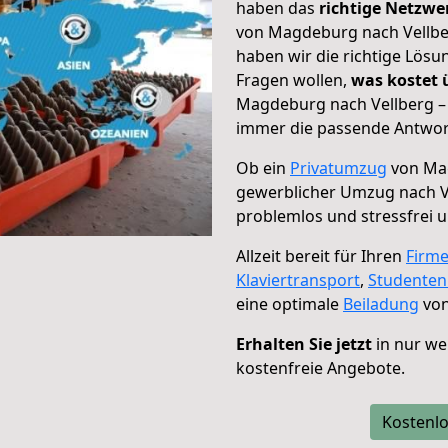
haben das
richtige Netzw
von Magdeburg nach Vellber
haben wir die richtige Lösu
Fragen wollen,
was kostet
Magdeburg nach Vellberg – 
immer die passende Antwort
Ob ein
Privatumzug
von Mag
gewerblicher Umzug nach V
problemlos und stressfrei 
Allzeit bereit für Ihren
Firm
Klaviertransport
,
Studente
eine optimale
Beiladung
von
Erhalten Sie jetzt
in nur we
kostenfreie Angebote.
Kostenlo