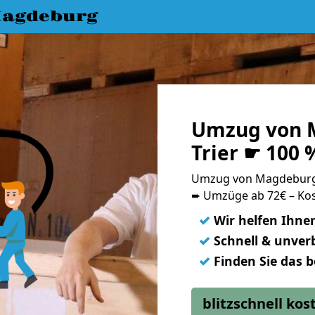
agdeburg
Umzug von 
Trier ☛ 100 
Umzug von Magdeburg 
➨ Umzüge ab 72€ – Kos
✓
Wir helfen Ihne
✓
Schnell & unverb
✓
Finden Sie das 
blitzschnell ko