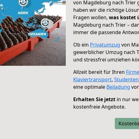
von Magdeburg nach Trier g
haben wir die richtige Lösu
Fragen wollen,
was kostet
Magdeburg nach Trier – dan
immer die passende Antwort
Ob ein
Privatumzug
von Mag
gewerblicher Umzug nach Tr
und stressfrei umziehen kö
Allzeit bereit für Ihren
Firm
Klaviertransport
,
Studente
eine optimale
Beiladung
von
Erhalten Sie jetzt
in nur we
kostenfreie Angebote.
Kostenlo