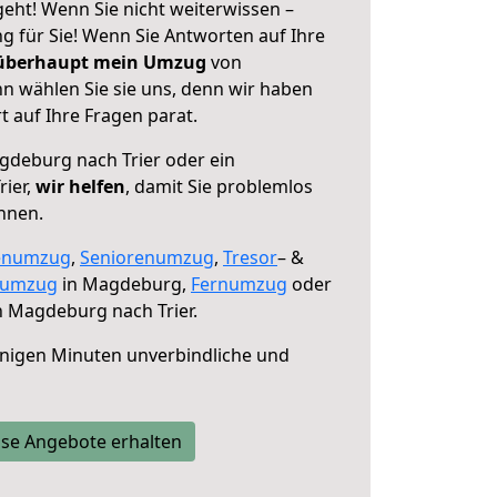
eht! Wenn Sie nicht weiterwissen –
ng für Sie! Wenn Sie Antworten auf Ihre
 überhaupt mein Umzug
von
n wählen Sie sie uns, denn wir haben
 auf Ihre Fragen parat.
deburg nach Trier oder ein
ier,
wir helfen
, damit Sie problemlos
nnen.
enumzug
,
Seniorenumzug
,
Tresor
– &
numzug
in Magdeburg,
Fernumzug
oder
 Magdeburg nach Trier.
nigen Minuten unverbindliche und
se Angebote erhalten