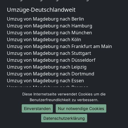
Umzüge-Deutschlandweit
Umzug von Magdeburg nach Berlin
Umzug von Magdeburg nach Hamburg
Umzug von Magdeburg nach München
Umzug von Magdeburg nach Köln
Umzug von Magdeburg nach Frankfurt am Main
Umzug von Magdeburg nach Stuttgart
Umzug von Magdeburg nach Düsseldorf
Umzug von Magdeburg nach Leipzig
Umzug von Magdeburg nach Dortmund
Umzug von Magdeburg nach Essen
Umzug von Magdeburg nach Bremen
Umzug von Magdeburg nach Dresden
Diese Internetseite verwendet Cookies um die
Benutzerfreundlichkeit zu verbessern.
Umzug von Magdeburg nach Hannover
Umzug von Magdeburg nach Nürnberg
Einverstanden
Nur notwendige Cookies
Umzug von Magdeburg nach Duisburg
Datenschutzerklärung
Umzug von Magdeburg nach Bochum