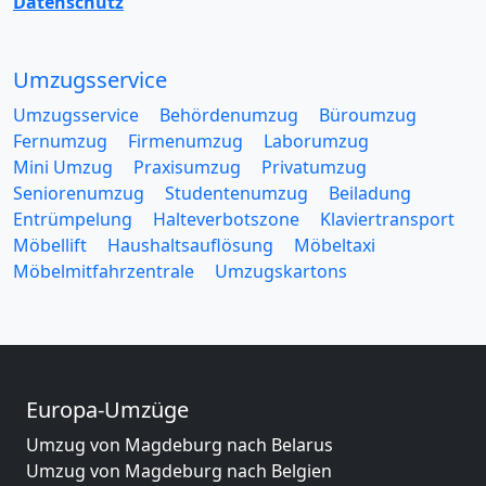
Datenschutz
Umzugsservice
Umzugsservice
Behördenumzug
Büroumzug
Fernumzug
Firmenumzug
Laborumzug
Mini Umzug
Praxisumzug
Privatumzug
Seniorenumzug
Studentenumzug
Beiladung
Entrümpelung
Halteverbotszone
Klaviertransport
Möbellift
Haushaltsauflösung
Möbeltaxi
Möbelmitfahrzentrale
Umzugskartons
Europa-Umzüge
Umzug von Magdeburg nach Belarus
Umzug von Magdeburg nach Belgien