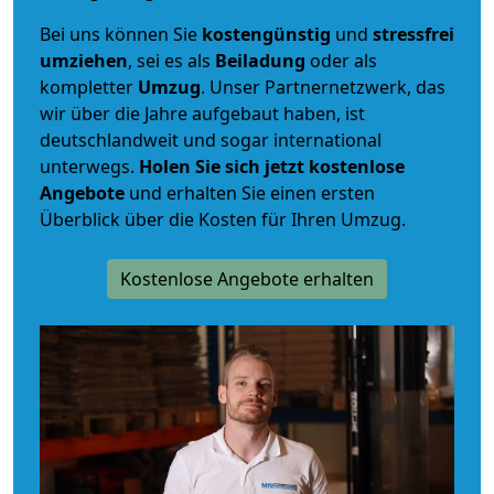
Bei uns können Sie
kostengünstig
und
stressfrei
umziehen
, sei es als
Beiladung
oder als
kompletter
Umzug
. Unser Partnernetzwerk, das
wir über die Jahre aufgebaut haben, ist
deutschlandweit und sogar international
unterwegs.
Holen Sie sich jetzt kostenlose
Angebote
und erhalten Sie einen ersten
Überblick über die Kosten für Ihren Umzug.
Kostenlose Angebote erhalten