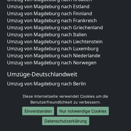
Umzug von Magdeburg nach Estland
Umzug von Magdeburg nach Finnland
Umzug von Magdeburg nach Frankreich
Umzug von Magdeburg nach Griechenland
Umzug von Magdeburg nach Italien
Umzug von Magdeburg nach Liechtenstein
Umzug von Magdeburg nach Luxemburg
Umzug von Magdeburg nach Niederlande
Umzug von Magdeburg nach Norwegen
Umzüge-Deutschlandweit
Umzug von Magdeburg nach Berlin
Umzug von Magdeburg nach Hamburg
Diese Internetseite verwendet Cookies um die
Umzug von Magdeburg nach München
Benutzerfreundlichkeit zu verbessern.
Umzug von Magdeburg nach Köln
Umzug von Magdeburg nach Frankfurt am Main
Einverstanden
Nur notwendige Cookies
Umzug von Magdeburg nach Stuttgart
Datenschutzerklärung
Umzug von Magdeburg nach Düsseldorf