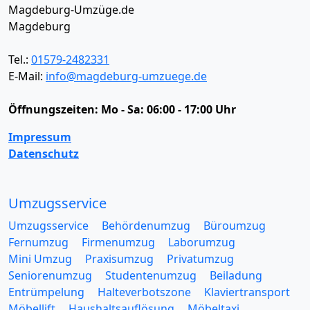
Magdeburg-Umzüge.de
Magdeburg
Tel.:
01579-2482331
E-Mail:
info@magdeburg-umzuege.de
Öffnungszeiten:
Mo - Sa: 06:00 - 17:00 Uhr
Impressum
Datenschutz
Umzugsservice
Umzugsservice
Behördenumzug
Büroumzug
Fernumzug
Firmenumzug
Laborumzug
Mini Umzug
Praxisumzug
Privatumzug
Seniorenumzug
Studentenumzug
Beiladung
Entrümpelung
Halteverbotszone
Klaviertransport
Möbellift
Haushaltsauflösung
Möbeltaxi