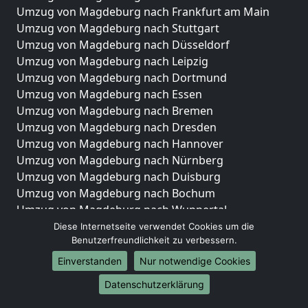
Umzug von Magdeburg nach Frankfurt am Main
Umzug von Magdeburg nach Stuttgart
Umzug von Magdeburg nach Düsseldorf
Umzug von Magdeburg nach Leipzig
Umzug von Magdeburg nach Dortmund
Umzug von Magdeburg nach Essen
Umzug von Magdeburg nach Bremen
Umzug von Magdeburg nach Dresden
Umzug von Magdeburg nach Hannover
Umzug von Magdeburg nach Nürnberg
Umzug von Magdeburg nach Duisburg
Umzug von Magdeburg nach Bochum
Umzug von Magdeburg nach Wuppertal
Umzug von Magdeburg nach Bielefeld
Diese Internetseite verwendet Cookies um die
Benutzerfreundlichkeit zu verbessern.
Umzug von Magdeburg nach Bonn
Umzug von Magdeburg nach Münster
Einverstanden
Nur notwendige Cookies
Internationale-Umzüge
Datenschutzerklärung