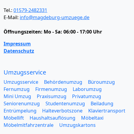
Tel.:
01579-2482331
E-Mail:
info@magdeburg-umzuege.de
Öffnungszeiten:
Mo - Sa: 06:00 - 17:00 Uhr
Impressum
Datenschutz
Umzugsservice
Umzugsservice
Behördenumzug
Büroumzug
Fernumzug
Firmenumzug
Laborumzug
Mini Umzug
Praxisumzug
Privatumzug
Seniorenumzug
Studentenumzug
Beiladung
Entrümpelung
Halteverbotszone
Klaviertransport
Möbellift
Haushaltsauflösung
Möbeltaxi
Möbelmitfahrzentrale
Umzugskartons