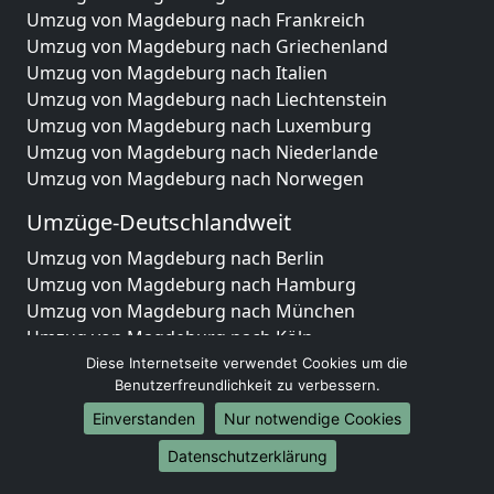
Umzug von Magdeburg nach Frankreich
Umzug von Magdeburg nach Griechenland
Umzug von Magdeburg nach Italien
Umzug von Magdeburg nach Liechtenstein
Umzug von Magdeburg nach Luxemburg
Umzug von Magdeburg nach Niederlande
Umzug von Magdeburg nach Norwegen
Umzüge-Deutschlandweit
Umzug von Magdeburg nach Berlin
Umzug von Magdeburg nach Hamburg
Umzug von Magdeburg nach München
Umzug von Magdeburg nach Köln
Umzug von Magdeburg nach Frankfurt am Main
Diese Internetseite verwendet Cookies um die
Benutzerfreundlichkeit zu verbessern.
Umzug von Magdeburg nach Stuttgart
Umzug von Magdeburg nach Düsseldorf
Einverstanden
Nur notwendige Cookies
Umzug von Magdeburg nach Leipzig
Datenschutzerklärung
Umzug von Magdeburg nach Dortmund