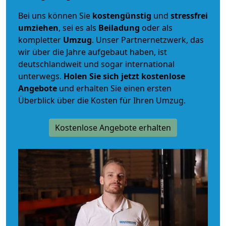
Bei uns können Sie
kostengünstig
und
stressfrei
umziehen
, sei es als
Beiladung
oder als
kompletter
Umzug
. Unser Partnernetzwerk, das
wir über die Jahre aufgebaut haben, ist
deutschlandweit und sogar international
unterwegs.
Holen Sie sich jetzt kostenlose
Angebote
und erhalten Sie einen ersten
Überblick über die Kosten für Ihren Umzug.
Kostenlose Angebote erhalten