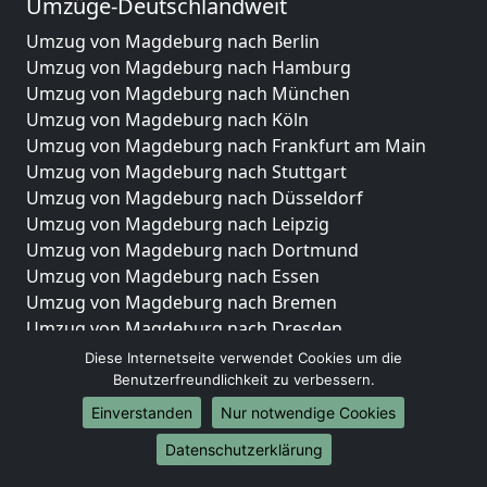
Umzüge-Deutschlandweit
Umzug von Magdeburg nach Berlin
Umzug von Magdeburg nach Hamburg
Umzug von Magdeburg nach München
Umzug von Magdeburg nach Köln
Umzug von Magdeburg nach Frankfurt am Main
Umzug von Magdeburg nach Stuttgart
Umzug von Magdeburg nach Düsseldorf
Umzug von Magdeburg nach Leipzig
Umzug von Magdeburg nach Dortmund
Umzug von Magdeburg nach Essen
Umzug von Magdeburg nach Bremen
Umzug von Magdeburg nach Dresden
Umzug von Magdeburg nach Hannover
Diese Internetseite verwendet Cookies um die
Umzug von Magdeburg nach Nürnberg
Benutzerfreundlichkeit zu verbessern.
Umzug von Magdeburg nach Duisburg
Einverstanden
Nur notwendige Cookies
Umzug von Magdeburg nach Bochum
Datenschutzerklärung
Umzug von Magdeburg nach Wuppertal
Umzug von Magdeburg nach Bielefeld