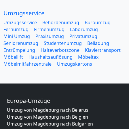
Umzugsservice
Umzugsservice
Behördenumzug
Büroumzug
Fernumzug
Firmenumzug
Laborumzug
Mini Umzug
Praxisumzug
Privatumzug
Seniorenumzug
Studentenumzug
Beiladung
Entrümpelung
Halteverbotszone
Klaviertransport
Möbellift
Haushaltsauflösung
Möbeltaxi
Möbelmitfahrzentrale
Umzugskartons
Europa-Umzüge
Umzug von Magdeburg nach Belarus
Umzug von Magdeburg nach Belgien
Umzug von Magdeburg nach Bulgarien