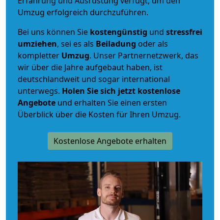
Erfahrung und Ausrüstung verfügt, um den
Umzug erfolgreich durchzuführen.
Bei uns können Sie
kostengünstig
und
stressfrei
umziehen
, sei es als
Beiladung
oder als
kompletter
Umzug
. Unser Partnernetzwerk, das
wir über die Jahre aufgebaut haben, ist
deutschlandweit und sogar international
unterwegs.
Holen Sie sich jetzt kostenlose
Angebote
und erhalten Sie einen ersten
Überblick über die Kosten für Ihren Umzug.
Kostenlose Angebote erhalten