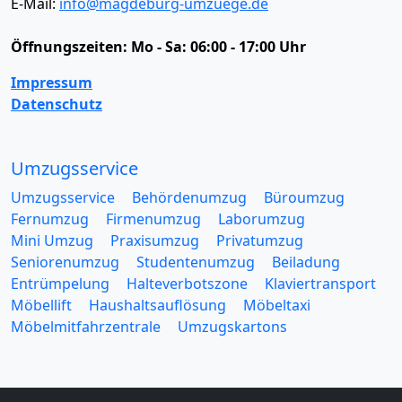
E-Mail:
info@magdeburg-umzuege.de
Öffnungszeiten:
Mo - Sa: 06:00 - 17:00 Uhr
Impressum
Datenschutz
Umzugsservice
Umzugsservice
Behördenumzug
Büroumzug
Fernumzug
Firmenumzug
Laborumzug
Mini Umzug
Praxisumzug
Privatumzug
Seniorenumzug
Studentenumzug
Beiladung
Entrümpelung
Halteverbotszone
Klaviertransport
Möbellift
Haushaltsauflösung
Möbeltaxi
Möbelmitfahrzentrale
Umzugskartons