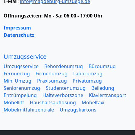
E-Mail:
info@magdeburg-umzuege.de
Öffnungszeiten:
Mo - Sa: 06:00 - 17:00 Uhr
Impressum
Datenschutz
Umzugsservice
Umzugsservice
Behördenumzug
Büroumzug
Fernumzug
Firmenumzug
Laborumzug
Mini Umzug
Praxisumzug
Privatumzug
Seniorenumzug
Studentenumzug
Beiladung
Entrümpelung
Halteverbotszone
Klaviertransport
Möbellift
Haushaltsauflösung
Möbeltaxi
Möbelmitfahrzentrale
Umzugskartons