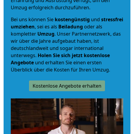
Erfahrung und Ausrüstung verfügt, um den
Umzug erfolgreich durchzuführen.
Bei uns können Sie
kostengünstig
und
stressfrei
umziehen
, sei es als
Beiladung
oder als
kompletter
Umzug
. Unser Partnernetzwerk, das
wir über die Jahre aufgebaut haben, ist
deutschlandweit und sogar international
unterwegs.
Holen Sie sich jetzt kostenlose
Angebote
und erhalten Sie einen ersten
Überblick über die Kosten für Ihren Umzug.
Kostenlose Angebote erhalten