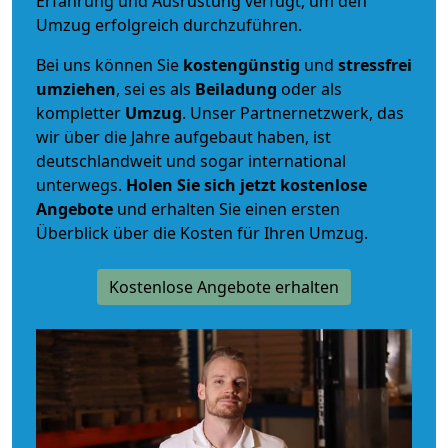
Erfahrung und Ausrüstung verfügt, um den
Umzug erfolgreich durchzuführen.
Bei uns können Sie
kostengünstig
und
stressfrei
umziehen
, sei es als
Beiladung
oder als
kompletter
Umzug
. Unser Partnernetzwerk, das
wir über die Jahre aufgebaut haben, ist
deutschlandweit und sogar international
unterwegs.
Holen Sie sich jetzt kostenlose
Angebote
und erhalten Sie einen ersten
Überblick über die Kosten für Ihren Umzug.
Kostenlose Angebote erhalten