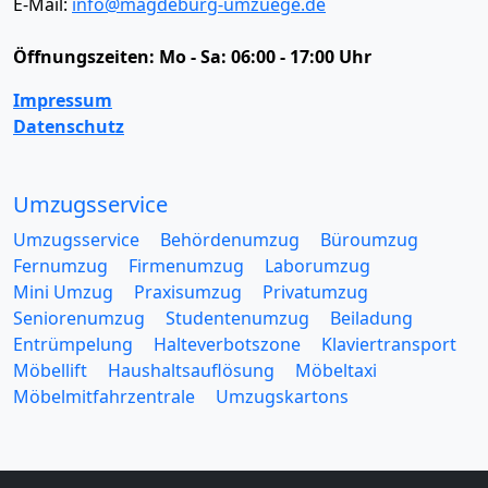
E-Mail:
info@magdeburg-umzuege.de
Öffnungszeiten:
Mo - Sa: 06:00 - 17:00 Uhr
Impressum
Datenschutz
Umzugsservice
Umzugsservice
Behördenumzug
Büroumzug
Fernumzug
Firmenumzug
Laborumzug
Mini Umzug
Praxisumzug
Privatumzug
Seniorenumzug
Studentenumzug
Beiladung
Entrümpelung
Halteverbotszone
Klaviertransport
Möbellift
Haushaltsauflösung
Möbeltaxi
Möbelmitfahrzentrale
Umzugskartons