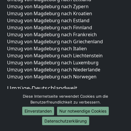
Umzug von Magdeburg nach Zypern
Umzug von Magdeburg nach Kroatien
Umzug von Magdeburg nach Estland
Umzug von Magdeburg nach Finnland
Umzug von Magdeburg nach Frankreich
Umzug von Magdeburg nach Griechenland
Umzug von Magdeburg nach Italien
Umzug von Magdeburg nach Liechtenstein
Umzug von Magdeburg nach Luxemburg
Umzug von Magdeburg nach Niederlande
Umzug von Magdeburg nach Norwegen
Umzüge-Deutschlandweit
Diese Internetseite verwendet Cookies um die
Umzug von Magdeburg nach Berlin
Benutzerfreundlichkeit zu verbessern.
Umzug von Magdeburg nach Hamburg
Umzug von Magdeburg nach München
Einverstanden
Nur notwendige Cookies
Umzug von Magdeburg nach Köln
Datenschutzerklärung
Umzug von Magdeburg nach Frankfurt am Main