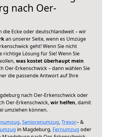
g nach Oer-
 die Ecke oder deutschlandweit – wir
erk
an unserer Seite, wenn es Umzüge
kenschwick geht! Wenn Sie nicht
e richtige Lösung für Sie! Wenn Sie
wollen,
was kostet überhaupt mein
 Oer-Erkenschwick – dann wählen Sie
mer die passende Antwort auf Ihre
gdeburg nach Oer-Erkenschwick oder
ch Oer-Erkenschwick,
wir helfen
, damit
rei umziehen können.
enumzug
,
Seniorenumzug
,
Tresor
– &
numzug
in Magdeburg,
Fernumzug
oder
 Magdeburg nach Oer-Erkenschwick.