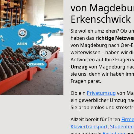
von Magdebur
Erkenschwick
Sie wollen umziehen? Ob um
haben das
richtige Netzw
von Magdeburg nach Oer-Er
weiterwissen – haben wir di
Antworten auf Ihre Fragen 
Umzug
von Magdeburg nach
sie uns, denn wir haben im
Fragen parat.
Ob ein
Privatumzug
von Ma
ein gewerblicher Umzug na
Sie problemlos und stressf
Allzeit bereit für Ihren
Firm
Klaviertransport
,
Studente
eine optimale
Beiladung
von