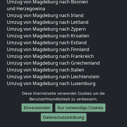
Umzug von Magdeburg nach Bosnien
und Herzegowina
Umzug von Magdeburg nach Irland
Umzug von Magdeburg nach Lettland
Umzug von Magdeburg nach Zypern
Umzug von Magdeburg nach Kroatien
Umzug von Magdeburg nach Estland
Umzug von Magdeburg nach Finnland
Umzug von Magdeburg nach Frankreich
Umzug von Magdeburg nach Griechenland
Umzug von Magdeburg nach Italien
Umzug von Magdeburg nach Liechtenstein
Umzug von Magdeburg nach Luxemburg
Umzug von Magdeburg nach Niederlande
Diese Internetseite verwendet Cookies um die
Umzug von Magdeburg nach Norwegen
Benutzerfreundlichkeit zu verbessern.
Umzüge-Deutschlandweit
Einverstanden
Nur notwendige Cookies
Umzug von Magdeburg nach Berlin
Datenschutzerklärung
Umzug von Magdeburg nach Hamburg