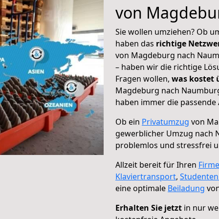
von Magdebu
Sie wollen umziehen? Ob um
haben das
richtige Netzw
von Magdeburg nach Naumbu
– haben wir die richtige Lö
Fragen wollen,
was kostet
Magdeburg nach Naumburg –
haben immer die passende A
Ob ein
Privatumzug
von Ma
gewerblicher Umzug nach
problemlos und stressfrei 
Allzeit bereit für Ihren
Firm
Klaviertransport
,
Studente
eine optimale
Beiladung
von
Erhalten Sie jetzt
in nur we