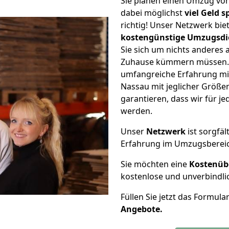
Sie planen einen Umzug v
dabei möglichst
viel Geld 
richtig! Unser Netzwerk bi
kostengünstige Umzugsdi
Sie sich um nichts anderes 
Zuhause kümmern müssen. W
umfangreiche Erfahrung m
Nassau mit jeglicher Größ
garantieren, dass wir für j
werden.
Unser
Netzwerk
ist sorgfäl
Erfahrung im Umzugsberei
Sie möchten eine
Kostenüb
kostenlose und unverbindli
Füllen Sie jetzt das Formula
Angebote.