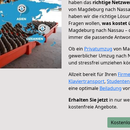
haben das
richtige Netzw
von Magdeburg nach Nassau
haben wir die richtige Lösu
Fragen wollen,
was kostet
Magdeburg nach Nassau – d
immer die passende Antwort
Ob ein
Privatumzug
von Mag
gewerblicher Umzug nach 
und stressfrei umziehen kö
Allzeit bereit für Ihren
Firm
Klaviertransport
,
Studente
eine optimale
Beiladung
von
Erhalten Sie jetzt
in nur we
kostenfreie Angebote.
Kostenlo