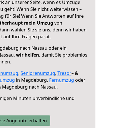
erk
an unserer Seite, wenn es Umzüge
 geht! Wenn Sie nicht weiterwissen –
ng für Sie! Wenn Sie Antworten auf Ihre
 überhaupt mein Umzug
von
ann wählen Sie sie uns, denn wir haben
 auf Ihre Fragen parat.
deburg nach Nassau oder ein
Nassau,
wir helfen
, damit Sie problemlos
nnen.
enumzug
,
Seniorenumzug
,
Tresor
– &
numzug
in Magdeburg,
Fernumzug
oder
 Magdeburg nach Nassau.
nigen Minuten unverbindliche und
se Angebote erhalten