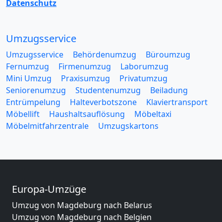
Datenschutz
Umzugsservice
Umzugsservice
Behördenumzug
Büroumzug
Fernumzug
Firmenumzug
Laborumzug
Mini Umzug
Praxisumzug
Privatumzug
Seniorenumzug
Studentenumzug
Beiladung
Entrümpelung
Halteverbotszone
Klaviertransport
Möbellift
Haushaltsauflösung
Möbeltaxi
Möbelmitfahrzentrale
Umzugskartons
Europa-Umzüge
Umzug von Magdeburg nach Belarus
Umzug von Magdeburg nach Belgien