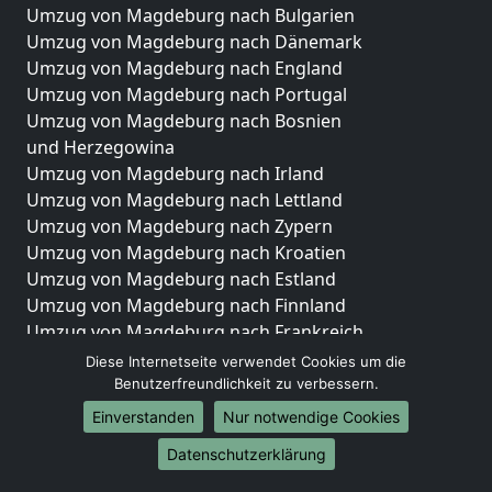
Umzug von Magdeburg nach Bulgarien
Umzug von Magdeburg nach Dänemark
Umzug von Magdeburg nach England
Umzug von Magdeburg nach Portugal
Umzug von Magdeburg nach Bosnien
und Herzegowina
Umzug von Magdeburg nach Irland
Umzug von Magdeburg nach Lettland
Umzug von Magdeburg nach Zypern
Umzug von Magdeburg nach Kroatien
Umzug von Magdeburg nach Estland
Umzug von Magdeburg nach Finnland
Umzug von Magdeburg nach Frankreich
Umzug von Magdeburg nach Griechenland
Diese Internetseite verwendet Cookies um die
Umzug von Magdeburg nach Italien
Benutzerfreundlichkeit zu verbessern.
Umzug von Magdeburg nach Liechtenstein
Einverstanden
Nur notwendige Cookies
Umzug von Magdeburg nach Luxemburg
Datenschutzerklärung
Umzug von Magdeburg nach Niederlande
Umzug von Magdeburg nach Norwegen