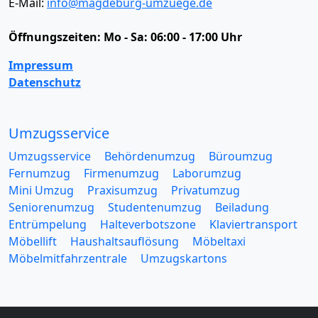
E-Mail:
info@magdeburg-umzuege.de
Öffnungszeiten:
Mo - Sa: 06:00 - 17:00 Uhr
Impressum
Datenschutz
Umzugsservice
Umzugsservice
Behördenumzug
Büroumzug
Fernumzug
Firmenumzug
Laborumzug
Mini Umzug
Praxisumzug
Privatumzug
Seniorenumzug
Studentenumzug
Beiladung
Entrümpelung
Halteverbotszone
Klaviertransport
Möbellift
Haushaltsauflösung
Möbeltaxi
Möbelmitfahrzentrale
Umzugskartons