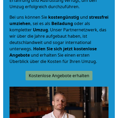
Erfahrung und Ausrüstung verfügt, um den
Umzug erfolgreich durchzuführen.
Bei uns können Sie
kostengünstig
und
stressfrei
umziehen
, sei es als
Beiladung
oder als
kompletter
Umzug
. Unser Partnernetzwerk, das
wir über die Jahre aufgebaut haben, ist
deutschlandweit und sogar international
unterwegs.
Holen Sie sich jetzt kostenlose
Angebote
und erhalten Sie einen ersten
Überblick über die Kosten für Ihren Umzug.
Kostenlose Angebote erhalten