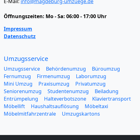
E-Mail:
info@magdeburg-umzuege.de
Öffnungszeiten:
Mo - Sa: 06:00 - 17:00 Uhr
Impressum
Datenschutz
Umzugsservice
Umzugsservice
Behördenumzug
Büroumzug
Fernumzug
Firmenumzug
Laborumzug
Mini Umzug
Praxisumzug
Privatumzug
Seniorenumzug
Studentenumzug
Beiladung
Entrümpelung
Halteverbotszone
Klaviertransport
Möbellift
Haushaltsauflösung
Möbeltaxi
Möbelmitfahrzentrale
Umzugskartons