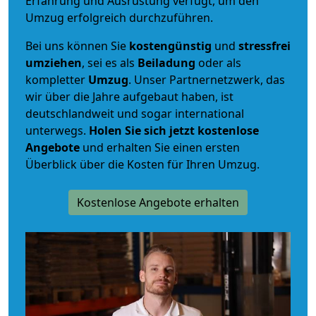
Erfahrung und Ausrüstung verfügt, um den
Umzug erfolgreich durchzuführen.
Bei uns können Sie
kostengünstig
und
stressfrei
umziehen
, sei es als
Beiladung
oder als
kompletter
Umzug
. Unser Partnernetzwerk, das
wir über die Jahre aufgebaut haben, ist
deutschlandweit und sogar international
unterwegs.
Holen Sie sich jetzt kostenlose
Angebote
und erhalten Sie einen ersten
Überblick über die Kosten für Ihren Umzug.
Kostenlose Angebote erhalten