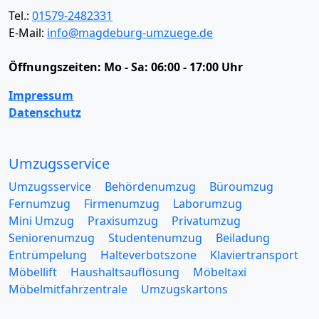
Tel.:
01579-2482331
E-Mail:
info@magdeburg-umzuege.de
Öffnungszeiten:
Mo - Sa: 06:00 - 17:00 Uhr
Impressum
Datenschutz
Umzugsservice
Umzugsservice
Behördenumzug
Büroumzug
Fernumzug
Firmenumzug
Laborumzug
Mini Umzug
Praxisumzug
Privatumzug
Seniorenumzug
Studentenumzug
Beiladung
Entrümpelung
Halteverbotszone
Klaviertransport
Möbellift
Haushaltsauflösung
Möbeltaxi
Möbelmitfahrzentrale
Umzugskartons