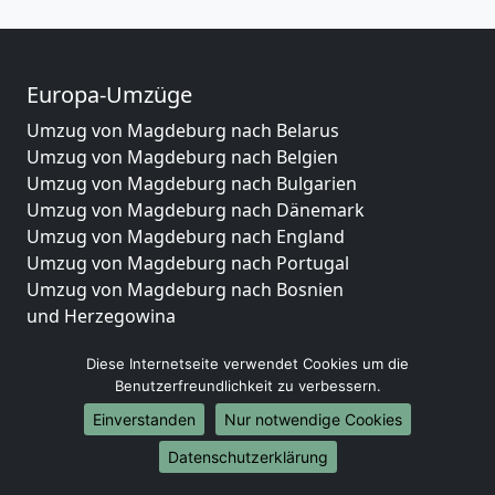
Europa-Umzüge
Umzug von Magdeburg nach Belarus
Umzug von Magdeburg nach Belgien
Umzug von Magdeburg nach Bulgarien
Umzug von Magdeburg nach Dänemark
Umzug von Magdeburg nach England
Umzug von Magdeburg nach Portugal
Umzug von Magdeburg nach Bosnien
und Herzegowina
Umzug von Magdeburg nach Irland
Diese Internetseite verwendet Cookies um die
Umzug von Magdeburg nach Lettland
Benutzerfreundlichkeit zu verbessern.
Umzug von Magdeburg nach Zypern
Umzug von Magdeburg nach Kroatien
Einverstanden
Nur notwendige Cookies
Umzug von Magdeburg nach Estland
Datenschutzerklärung
Umzug von Magdeburg nach Finnland