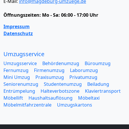
E-Mail:
info@magdeburg-umzuege.de
Öffnungszeiten:
Mo - Sa: 06:00 - 17:00 Uhr
Impressum
Datenschutz
Umzugsservice
Umzugsservice
Behördenumzug
Büroumzug
Fernumzug
Firmenumzug
Laborumzug
Mini Umzug
Praxisumzug
Privatumzug
Seniorenumzug
Studentenumzug
Beiladung
Entrümpelung
Halteverbotszone
Klaviertransport
Möbellift
Haushaltsauflösung
Möbeltaxi
Möbelmitfahrzentrale
Umzugskartons