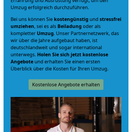
Erfahrung und Ausrüstung verfügt, um den
Umzug erfolgreich durchzuführen.
Bei uns können Sie
kostengünstig
und
stressfrei
umziehen
, sei es als
Beiladung
oder als
kompletter
Umzug
. Unser Partnernetzwerk, das
wir über die Jahre aufgebaut haben, ist
deutschlandweit und sogar international
unterwegs.
Holen Sie sich jetzt kostenlose
Angebote
und erhalten Sie einen ersten
Überblick über die Kosten für Ihren Umzug.
Kostenlose Angebote erhalten