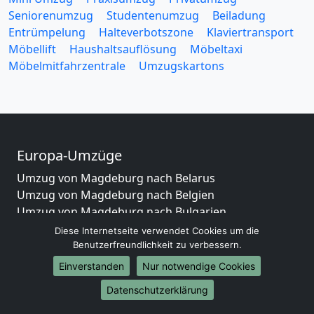
Seniorenumzug
Studentenumzug
Beiladung
Entrümpelung
Halteverbotszone
Klaviertransport
Möbellift
Haushaltsauflösung
Möbeltaxi
Möbelmitfahrzentrale
Umzugskartons
Europa-Umzüge
Umzug von Magdeburg nach Belarus
Umzug von Magdeburg nach Belgien
Umzug von Magdeburg nach Bulgarien
Umzug von Magdeburg nach Dänemark
Diese Internetseite verwendet Cookies um die
Umzug von Magdeburg nach England
Benutzerfreundlichkeit zu verbessern.
Umzug von Magdeburg nach Portugal
Einverstanden
Nur notwendige Cookies
Umzug von Magdeburg nach Bosnien
Datenschutzerklärung
und Herzegowina
Umzug von Magdeburg nach Irland