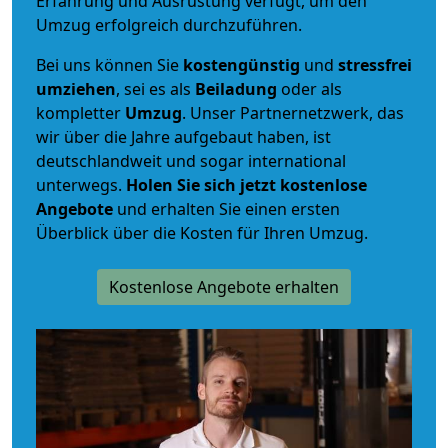
Erfahrung und Ausrüstung verfügt, um den
Umzug erfolgreich durchzuführen.
Bei uns können Sie
kostengünstig
und
stressfrei
umziehen
, sei es als
Beiladung
oder als
kompletter
Umzug
. Unser Partnernetzwerk, das
wir über die Jahre aufgebaut haben, ist
deutschlandweit und sogar international
unterwegs.
Holen Sie sich jetzt kostenlose
Angebote
und erhalten Sie einen ersten
Überblick über die Kosten für Ihren Umzug.
Kostenlose Angebote erhalten