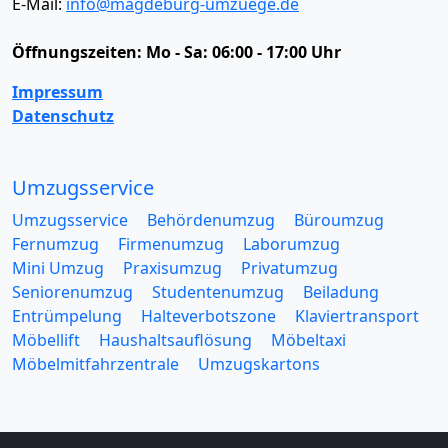
E-Mail:
info@magdeburg-umzuege.de
Öffnungszeiten:
Mo - Sa: 06:00 - 17:00 Uhr
Impressum
Datenschutz
Umzugsservice
Umzugsservice
Behördenumzug
Büroumzug
Fernumzug
Firmenumzug
Laborumzug
Mini Umzug
Praxisumzug
Privatumzug
Seniorenumzug
Studentenumzug
Beiladung
Entrümpelung
Halteverbotszone
Klaviertransport
Möbellift
Haushaltsauflösung
Möbeltaxi
Möbelmitfahrzentrale
Umzugskartons