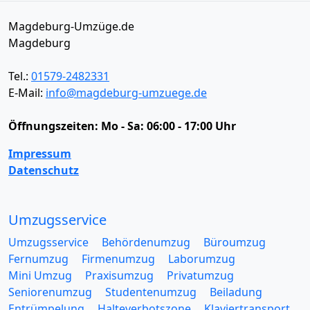
Magdeburg-Umzüge.de
Magdeburg
Tel.:
01579-2482331
E-Mail:
info@magdeburg-umzuege.de
Öffnungszeiten:
Mo - Sa: 06:00 - 17:00 Uhr
Impressum
Datenschutz
Umzugsservice
Umzugsservice
Behördenumzug
Büroumzug
Fernumzug
Firmenumzug
Laborumzug
Mini Umzug
Praxisumzug
Privatumzug
Seniorenumzug
Studentenumzug
Beiladung
Entrümpelung
Halteverbotszone
Klaviertransport