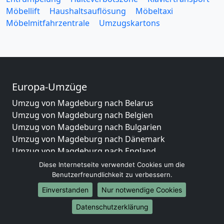
Möbellift
Haushaltsauflösung
Möbeltaxi
Möbelmitfahrzentrale
Umzugskartons
Europa-Umzüge
Umzug von Magdeburg nach Belarus
Umzug von Magdeburg nach Belgien
Umzug von Magdeburg nach Bulgarien
Umzug von Magdeburg nach Dänemark
Umzug von Magdeburg nach England
Umzug von Magdeburg nach Portugal
Diese Internetseite verwendet Cookies um die
Umzug von Magdeburg nach Bosnien
Benutzerfreundlichkeit zu verbessern.
und Herzegowina
Einverstanden
Nur notwendige Cookies
Umzug von Magdeburg nach Irland
Datenschutzerklärung
Umzug von Magdeburg nach Lettland
Umzug von Magdeburg nach Zypern