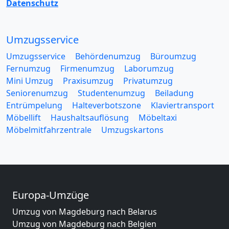
Datenschutz
Umzugsservice
Umzugsservice
Behördenumzug
Büroumzug
Fernumzug
Firmenumzug
Laborumzug
Mini Umzug
Praxisumzug
Privatumzug
Seniorenumzug
Studentenumzug
Beiladung
Entrümpelung
Halteverbotszone
Klaviertransport
Möbellift
Haushaltsauflösung
Möbeltaxi
Möbelmitfahrzentrale
Umzugskartons
Europa-Umzüge
Umzug von Magdeburg nach Belarus
Umzug von Magdeburg nach Belgien