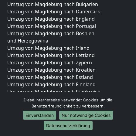
Umzug von Magdeburg nach Bulgarien
Umzug von Magdeburg nach Dänemark
Umzug von Magdeburg nach England
Umzug von Magdeburg nach Portugal
Umzug von Magdeburg nach Bosnien
und Herzegowina
Umzug von Magdeburg nach Irland
Umzug von Magdeburg nach Lettland
Umzug von Magdeburg nach Zypern
Umzug von Magdeburg nach Kroatien
Umzug von Magdeburg nach Estland
Umzug von Magdeburg nach Finnland
Umzug von Magdeburg nach Frankreich
Umzug von Magdeburg nach Griechenland
Diese Internetseite verwendet Cookies um die
Umzug von Magdeburg nach Italien
Benutzerfreundlichkeit zu verbessern.
Umzug von Magdeburg nach Liechtenstein
Einverstanden
Nur notwendige Cookies
Umzug von Magdeburg nach Luxemburg
Datenschutzerklärung
Umzug von Magdeburg nach Niederlande
Umzug von Magdeburg nach Norwegen