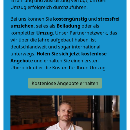
Erfahrung und Ausrüstung verfügt, um den
Umzug erfolgreich durchzuführen.
Bei uns können Sie
kostengünstig
und
stressfrei
umziehen
, sei es als
Beiladung
oder als
kompletter
Umzug
. Unser Partnernetzwerk, das
wir über die Jahre aufgebaut haben, ist
deutschlandweit und sogar international
unterwegs.
Holen Sie sich jetzt kostenlose
Angebote
und erhalten Sie einen ersten
Überblick über die Kosten für Ihren Umzug.
Kostenlose Angebote erhalten