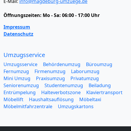
E-Mail:
info@magdeburg-umzuege.de
Öffnungszeiten:
Mo - Sa: 06:00 - 17:00 Uhr
Impressum
Datenschutz
Umzugsservice
Umzugsservice
Behördenumzug
Büroumzug
Fernumzug
Firmenumzug
Laborumzug
Mini Umzug
Praxisumzug
Privatumzug
Seniorenumzug
Studentenumzug
Beiladung
Entrümpelung
Halteverbotszone
Klaviertransport
Möbellift
Haushaltsauflösung
Möbeltaxi
Möbelmitfahrzentrale
Umzugskartons