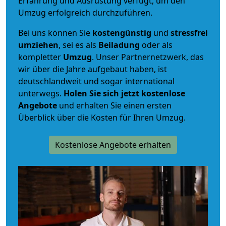
Erfahrung und Ausrüstung verfügt, um den
Umzug erfolgreich durchzuführen.
Bei uns können Sie
kostengünstig
und
stressfrei
umziehen
, sei es als
Beiladung
oder als
kompletter
Umzug
. Unser Partnernetzwerk, das
wir über die Jahre aufgebaut haben, ist
deutschlandweit und sogar international
unterwegs.
Holen Sie sich jetzt kostenlose
Angebote
und erhalten Sie einen ersten
Überblick über die Kosten für Ihren Umzug.
Kostenlose Angebote erhalten