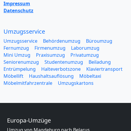
Impressum
Datenschutz
Umzugsservice
Umzugsservice
Behördenumzug
Büroumzug
Fernumzug
Firmenumzug
Laborumzug
Mini Umzug
Praxisumzug
Privatumzug
Seniorenumzug
Studentenumzug
Beiladung
Entrümpelung
Halteverbotszone
Klaviertransport
Möbellift
Haushaltsauflösung
Möbeltaxi
Möbelmitfahrzentrale
Umzugskartons
Europa-Umzüge
Umzug von Magdeburg nach Belarus