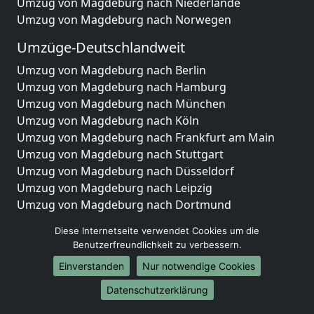
Umzug von Magdeburg nach Niederlande
Umzug von Magdeburg nach Norwegen
Umzüge-Deutschlandweit
Umzug von Magdeburg nach Berlin
Umzug von Magdeburg nach Hamburg
Umzug von Magdeburg nach München
Umzug von Magdeburg nach Köln
Umzug von Magdeburg nach Frankfurt am Main
Umzug von Magdeburg nach Stuttgart
Umzug von Magdeburg nach Düsseldorf
Umzug von Magdeburg nach Leipzig
Umzug von Magdeburg nach Dortmund
Umzug von Magdeburg nach Essen
Diese Internetseite verwendet Cookies um die
Umzug von Magdeburg nach Bremen
Benutzerfreundlichkeit zu verbessern.
Umzug von Magdeburg nach Dresden
Einverstanden
Nur notwendige Cookies
Umzug von Magdeburg nach Hannover
Umzug von Magdeburg nach Nürnberg
Datenschutzerklärung
Umzug von Magdeburg nach Duisburg