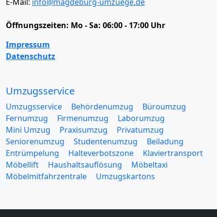
E-Mail:
info@magdeburg-umzuege.de
Öffnungszeiten:
Mo - Sa: 06:00 - 17:00 Uhr
Impressum
Datenschutz
Umzugsservice
Umzugsservice
Behördenumzug
Büroumzug
Fernumzug
Firmenumzug
Laborumzug
Mini Umzug
Praxisumzug
Privatumzug
Seniorenumzug
Studentenumzug
Beiladung
Entrümpelung
Halteverbotszone
Klaviertransport
Möbellift
Haushaltsauflösung
Möbeltaxi
Möbelmitfahrzentrale
Umzugskartons