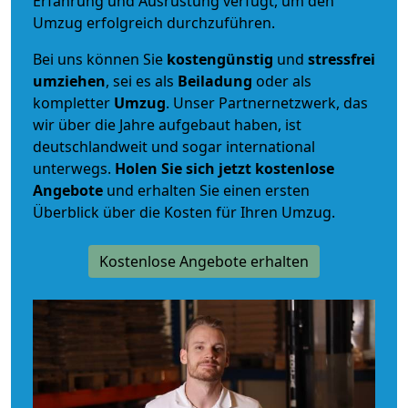
Erfahrung und Ausrüstung verfügt, um den
Umzug erfolgreich durchzuführen.
Bei uns können Sie
kostengünstig
und
stressfrei
umziehen
, sei es als
Beiladung
oder als
kompletter
Umzug
. Unser Partnernetzwerk, das
wir über die Jahre aufgebaut haben, ist
deutschlandweit und sogar international
unterwegs.
Holen Sie sich jetzt kostenlose
Angebote
und erhalten Sie einen ersten
Überblick über die Kosten für Ihren Umzug.
Kostenlose Angebote erhalten