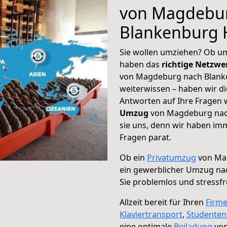
von Magdebu
Blankenburg 
Sie wollen umziehen? Ob um
haben das
richtige Netzw
von Magdeburg nach Blanke
weiterwissen – haben wir di
Antworten auf Ihre Fragen 
Umzug
von Magdeburg nach
sie uns, denn wir haben im
Fragen parat.
Ob ein
Privatumzug
von Ma
ein gewerblicher Umzug na
Sie problemlos und stressf
Allzeit bereit für Ihren
Firm
Klaviertransport
,
Studente
eine optimale
Beiladung
von