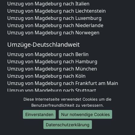
Umzug von Magdeburg nach Italien
Umzug von Magdeburg nach Liechtenstein
Umzug von Magdeburg nach Luxemburg
Umzug von Magdeburg nach Niederlande
Umzug von Magdeburg nach Norwegen
Umzüge-Deutschlandweit
Umzug von Magdeburg nach Berlin
Umzug von Magdeburg nach Hamburg
Umzug von Magdeburg nach München
Umzug von Magdeburg nach Köln
Umzug von Magdeburg nach Frankfurt am Main
Umzug von Magdeburg nach Stuttgart
Umzug von Magdeburg nach Düsseldorf
Diese Internetseite verwendet Cookies um die
Umzug von Magdeburg nach Leipzig
Benutzerfreundlichkeit zu verbessern.
Umzug von Magdeburg nach Dortmund
Einverstanden
Nur notwendige Cookies
Umzug von Magdeburg nach Essen
Datenschutzerklärung
Umzug von Magdeburg nach Bremen
Umzug von Magdeburg nach Dresden