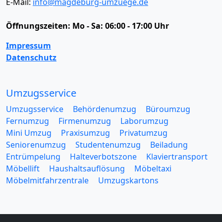
E-Mail:
info@magdeburg-umzuege.de
Öffnungszeiten:
Mo - Sa: 06:00 - 17:00 Uhr
Impressum
Datenschutz
Umzugsservice
Umzugsservice
Behördenumzug
Büroumzug
Fernumzug
Firmenumzug
Laborumzug
Mini Umzug
Praxisumzug
Privatumzug
Seniorenumzug
Studentenumzug
Beiladung
Entrümpelung
Halteverbotszone
Klaviertransport
Möbellift
Haushaltsauflösung
Möbeltaxi
Möbelmitfahrzentrale
Umzugskartons