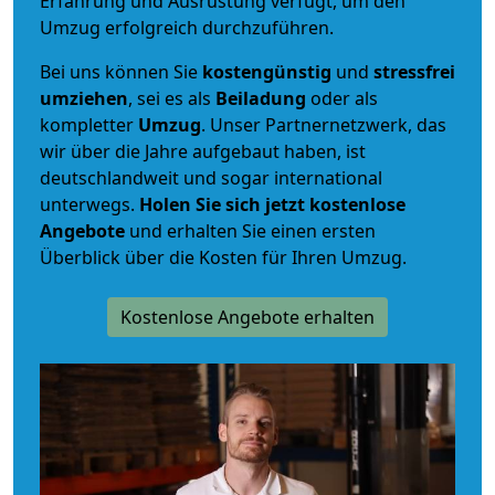
Erfahrung und Ausrüstung verfügt, um den
Umzug erfolgreich durchzuführen.
Bei uns können Sie
kostengünstig
und
stressfrei
umziehen
, sei es als
Beiladung
oder als
kompletter
Umzug
. Unser Partnernetzwerk, das
wir über die Jahre aufgebaut haben, ist
deutschlandweit und sogar international
unterwegs.
Holen Sie sich jetzt kostenlose
Angebote
und erhalten Sie einen ersten
Überblick über die Kosten für Ihren Umzug.
Kostenlose Angebote erhalten