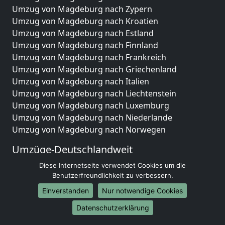
Umzug von Magdeburg nach Zypern
Umzug von Magdeburg nach Kroatien
Umzug von Magdeburg nach Estland
Umzug von Magdeburg nach Finnland
Umzug von Magdeburg nach Frankreich
Umzug von Magdeburg nach Griechenland
Umzug von Magdeburg nach Italien
Umzug von Magdeburg nach Liechtenstein
Umzug von Magdeburg nach Luxemburg
Umzug von Magdeburg nach Niederlande
Umzug von Magdeburg nach Norwegen
Umzüge-Deutschlandweit
Umzug von Magdeburg nach Berlin
Diese Internetseite verwendet Cookies um die
Benutzerfreundlichkeit zu verbessern.
Umzug von Magdeburg nach Hamburg
Umzug von Magdeburg nach München
Einverstanden
Nur notwendige Cookies
Umzug von Magdeburg nach Köln
Datenschutzerklärung
Umzug von Magdeburg nach Frankfurt am Main