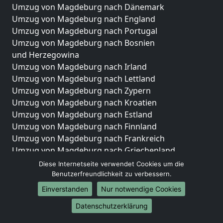
Umzug von Magdeburg nach Dänemark
Umzug von Magdeburg nach England
Umzug von Magdeburg nach Portugal
Umzug von Magdeburg nach Bosnien
und Herzegowina
Umzug von Magdeburg nach Irland
Umzug von Magdeburg nach Lettland
Umzug von Magdeburg nach Zypern
Umzug von Magdeburg nach Kroatien
Umzug von Magdeburg nach Estland
Umzug von Magdeburg nach Finnland
Umzug von Magdeburg nach Frankreich
Umzug von Magdeburg nach Griechenland
Umzug von Magdeburg nach Italien
Diese Internetseite verwendet Cookies um die
Umzug von Magdeburg nach Liechtenstein
Benutzerfreundlichkeit zu verbessern.
Umzug von Magdeburg nach Luxemburg
Einverstanden
Nur notwendige Cookies
Umzug von Magdeburg nach Niederlande
Datenschutzerklärung
Umzug von Magdeburg nach Norwegen