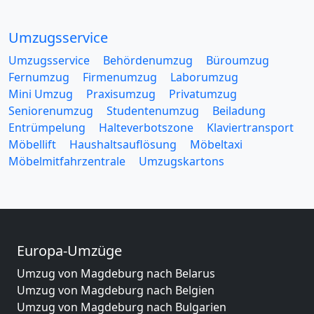
Umzugsservice
Umzugsservice
Behördenumzug
Büroumzug
Fernumzug
Firmenumzug
Laborumzug
Mini Umzug
Praxisumzug
Privatumzug
Seniorenumzug
Studentenumzug
Beiladung
Entrümpelung
Halteverbotszone
Klaviertransport
Möbellift
Haushaltsauflösung
Möbeltaxi
Möbelmitfahrzentrale
Umzugskartons
Europa-Umzüge
Umzug von Magdeburg nach Belarus
Umzug von Magdeburg nach Belgien
Umzug von Magdeburg nach Bulgarien